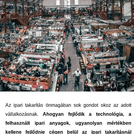
Az ipari takarítás önmagában sok gondot okoz az adott
vállalkozásnak.
Ahogyan fejlődik a technológia, a
felhasznált ipari anyagok, ugyanolyan mértékben
kellene fejlődnie cégen belül az ipari takarításnál