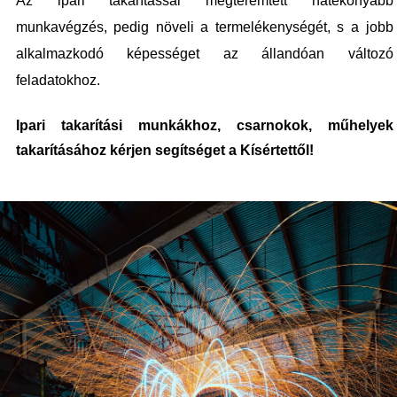
Az ipari takarítással megteremtett hatékonyabb
munkavégzés, pedig növeli a termelékenységét, s a jobb
alkalmazkodó képességet az állandóan változó
feladatokhoz.
Ipari takarítási munkákhoz, csarnokok, műhelyek
takarításához kérjen segítséget a Kísértettől!