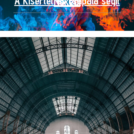
A Kísértet és csapata segít
Neked!