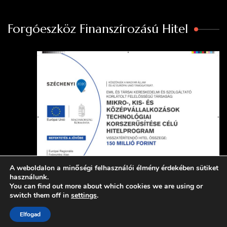
Forgóeszköz Finanszírozású Hitel
A weboldalon a minőségi felhasználói élmény érdekében sütiket
használunk.
You can find out more about which cookies we are using or
switch them off in
settings
.
Minden jog fenntartva Emil és Társai Kft.
Blossom Recipe |
Fejlesztette
Blossom Themes
.Készítette:
WordPress
.
Elfogad